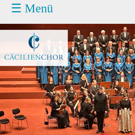
☰ Menü