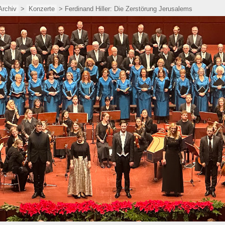
Archiv
>
Konzerte
> Ferdinand Hiller: Die Zerstörung Jerusalems