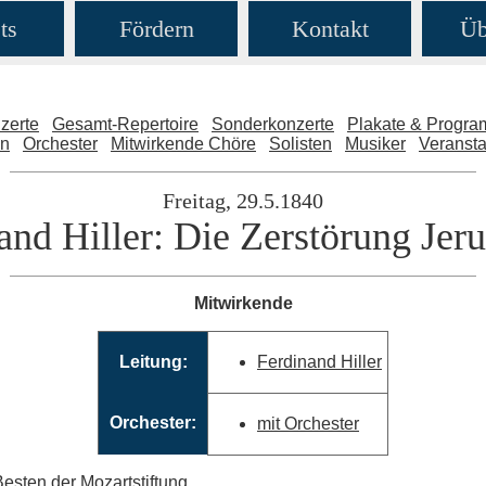
ts
Fördern
Kontakt
Üb
zerte
Gesamt-Repertoire
Sonderkonzerte
Plakate & Progr
en
Orchester
Mitwirkende Chöre
Solisten
Musiker
Veransta
Freitag, 29.5.1840
and Hiller: Die Zerstörung Jer
Mitwirkende
Leitung:
Ferdinand Hiller
Orchester:
mit Orchester
Besten der Mozartstiftung