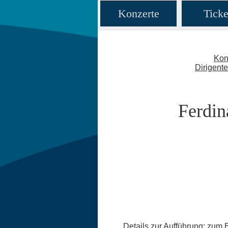
Konzerte
Ticke
Kon
Dirigent
Ferdin
Details zur Aufführung: zum 