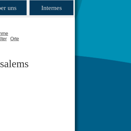
er uns
Internes
amme
lter
Orte
usalems