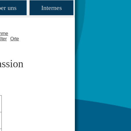
er uns
Internes
amme
lter
Orte
assion