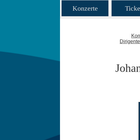
Konzerte
Ticke
Kon
Dirigent
Johan